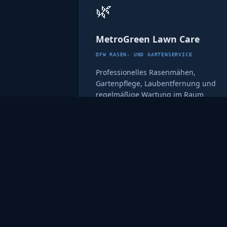
🌿
MetroGreen Lawn Care
DFW RASEN- UND GARTENSERVICE
Professionelles Rasenmähen,
Gartenpflege, Laubentfernung und
regelmäßige Wartung im Raum
Dallas-Fort Worth. Zuverlässig und
qualitätsorientiert.
metrogreenlawncare.com ↗