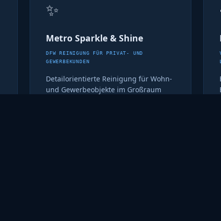
✨
Metro Sparkle & Shine
DFW REINIGUNG FÜR PRIVAT- UND
GEWERBEKUNDEN
Detailorientierte Reinigung für Wohn-
und Gewerbeobjekte im Großraum
DFW. Wiederkehrender Service, der
pünktlich erscheint und sauber
arbeitet.
metrosparkleandshine.com ↗