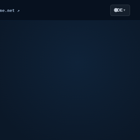
🌐
DE
ne.net ↗
▼