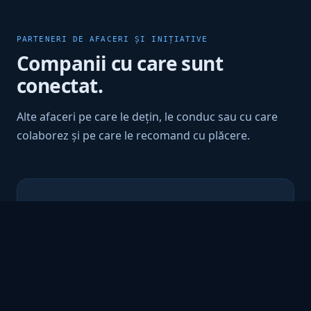
PARTENERI DE AFACERI ȘI INIȚIATIVE
Companii cu care sunt
conectat.
Alte afaceri pe care le dețin, le conduc sau cu care
colaborez și pe care le recomand cu plăcere.
🌿
MetroGreen Lawn Care
SERVICII DE GAZON ȘI CURTE DFW
Tuns profesional al gazonului, curățenie în curte,