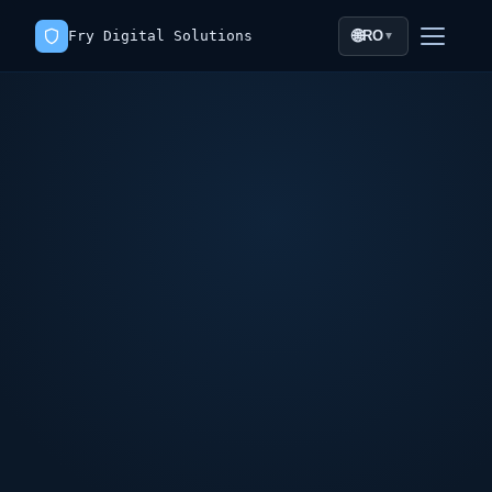
🌐
Fry Digital Solutions
RO
▼