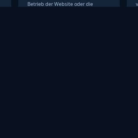
Betrieb der Website oder die
Zahlungsabwicklung erforderlich
ist, oder wenn dies gesetzlich
vorgeschrieben ist.
nschutz nutzen Sie das Kontaktformular auf dieser Website 