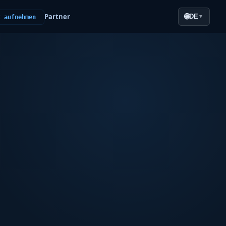
Partner
🌐
DE
t aufnehmen
▼