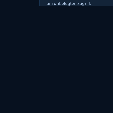
um unbefugten Zugriff,
Offenlegung oder Missbrauch zu
reduzieren.
Kontakt
Für Fragen oder Anfragen zum Date
frysec@frydigitalsolutions.com
.