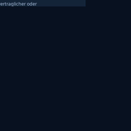
vertraglicher oder
sicherheitsbezogener Pflichten.
oder schreiben Sie an