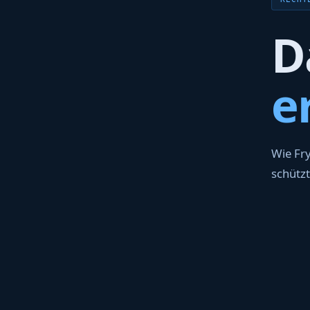
D
e
Wie Fry
schützt