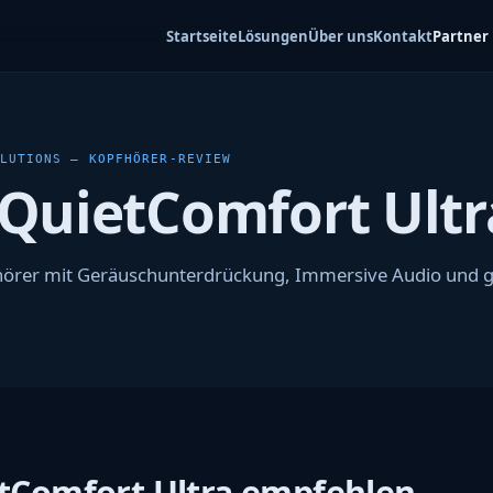
Startseite
Lösungen
Über uns
Kontakt
Partner
OLUTIONS — KOPFHÖRER-REVIEW
QuietComfort Ultr
fhörer mit Geräuschunterdrückung, Immersive Audio und 
tComfort Ultra empfehlen