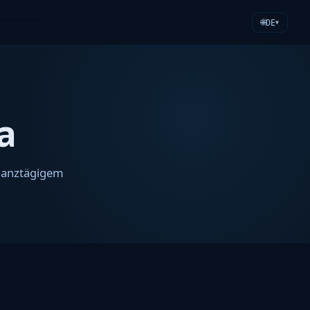
🌐
DE
▼
a
ganztägigem