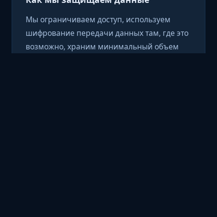
Мы ограничиваем доступ, используем
шифрование передачи данных там, где это
возможно, храним минимальный объем
данных и применяем меры безопасности,
снижающие риск несанкционированного
доступа, раскрытия или неправомерного
использования.
Передача и третьи стороны
Мы не продаем персональные данные.
Информация может передаваться только
надежным поставщикам услуг,
необходимым для работы сайта или