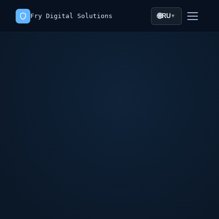
🌐
Fry Digital Solutions
RU
▼