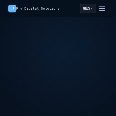
🌐
Fry Digital Solutions
ES
▼