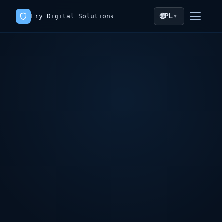
🌐
Fry Digital Solutions
PL
▼