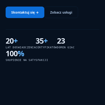
Skontaktuj się →
Zobacz usługi
20
+
35
+
23
LAT DOŚWIADCZENIA
CERTYFIKATÓW
DOMEN GIAC
100
%
SKUPIENIE NA SATYSFAKCJI