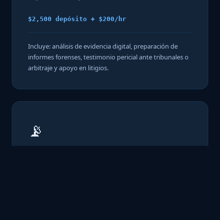
$2,500 depósito + $200/hr
Incluye: análisis de evidencia digital, preparación de
informes forenses, testimonio pericial ante tribunales o
arbitraje y apoyo en litigios.
📡
Servicios de Seguridad Gestionada
Monitoreo continuo, respuesta a incidentes e
inteligencia de amenazas para mantener su
organización segura las 24 horas — sin la carga
interna.