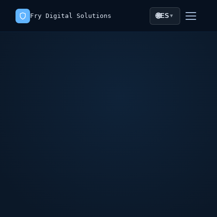
🌐
Fry Digital Solutions
ES
▼